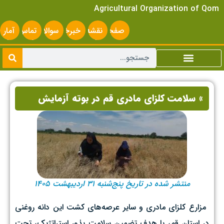
Agricultural Organization of Qom
صفحه
نقشه
خبرخوان
سوالات
تماس
آمار
اصلی
سایت
متداول
با ما
سایت
» سلامت کلزای مادری قم در بوته آزمایش
منتشر شده در تاریخ پنج‌شنبه ۳۱ اردیبهشت ۱۴۰۵
‌ مزارع کلزای مادری و سایر عرصه‌های کشت این دانه روغنی
در استان قم، با هدف تضمین سلامت بذور استراتژیک، تحت