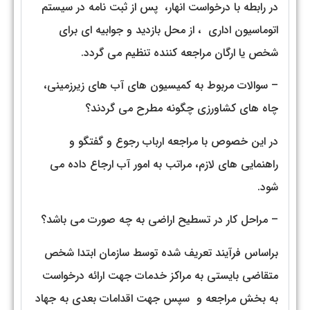
در رابطه با درخواست انهار، پس از ثبت نامه در سيستم
اتوماسيون اداري ، از محل بازديد و جوابيه اي براي
شخص يا ارگان مراجعه كننده تنظيم مي گردد.
– سوالات مربوط به كميسيون هاي آب هاي زيرزميني،
چاه هاي كشاورزي چگونه مطرح می گردند؟
در اين خصوص با مراجعه ارباب رجوع و گفتگو و
راهنمايي هاي لازم، مراتب به امور آب ارجاع داده مي
شود.
– مراحل کار در تسطیح اراضی به چه صورت می باشد؟
براساس فرآيند تعريف شده توسط سازمان ابتدا شخص
متقاضي بايستي به مراكز خدمات جهت ارائه درخواست
به بخش مراجعه و سپس جهت اقدامات بعدي به جهاد