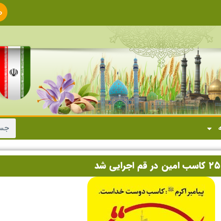
ص
ا
ه