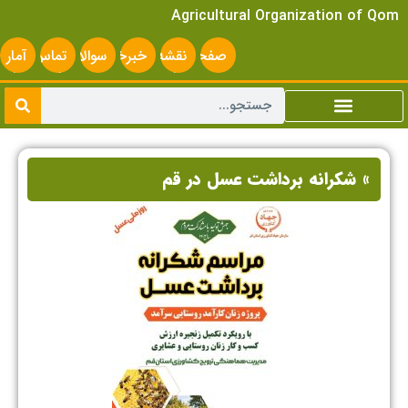
Agricultural Organization of Qom
صفحه
نقشه
خبرخوان
سوالات
تماس
آمار
اصلی
سایت
متداول
با ما
سایت
» شکرانه برداشت عسل در قم