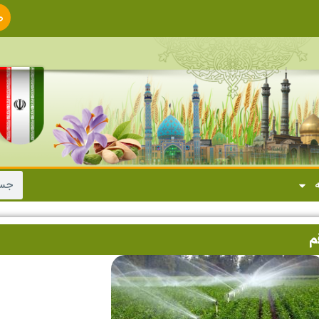
ص
ا
ه