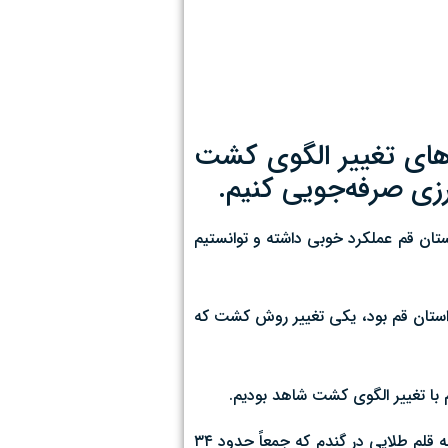
های تغییر الگوی کشت
ان قم عملکرد خوبی داشته و توانستیم
استان قم بود، یکی تغییر روش کشت که
علی‌پور خاطرنشان کرد: کشت دانه‌های «تریتیکاله»، «گلرنگ» و «کاملینا» و همچنین ارقام جدیدی در غلات را در دستور کار قرار دادیم از جمله قلم طلایی در گندم که جمعاً حدود ۳۴