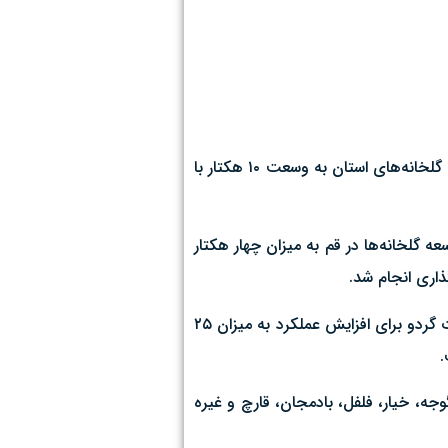
معاون بهبود تولیدات گیاهی سازمان جهاد کشاورزی قم گفت: از خرداد سال گذشته تا خرداد امسال، طرح توسعه، تجهیز و اصلاح وضعیت گلخانه‌های استان به وسعت ۱۰ هکتار با
 گلخانه‌ها در قم به میزان چهار هکتار
وی افزود: همچنین عملیات اصلاح باغات به منظور افزایش بهره‌وری به میزان ٢ هزار و ٥٠٠ هکتار، عملیات سرشاخه کاری (تغییر رقم) باغات گردو برای افزایش عملکرد به میزان ٢٥
جه، خیار، فلفل، بادمجان، قارچ و غیره