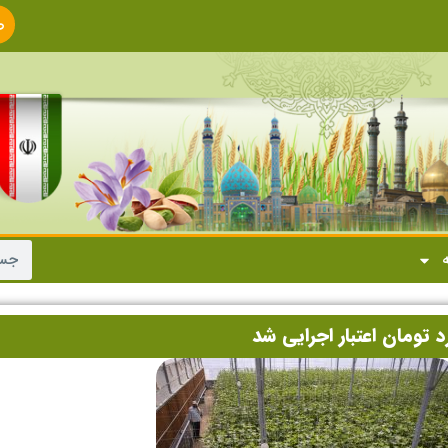
ص
ا
ه