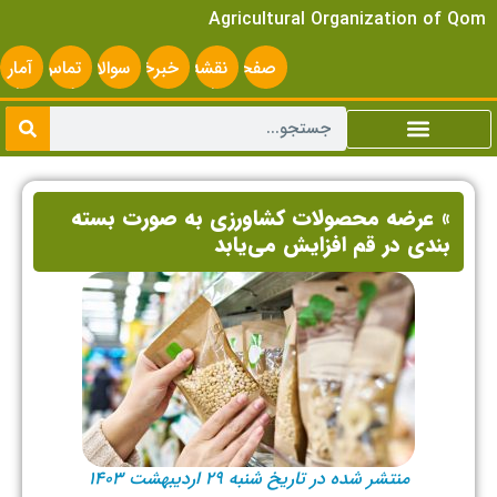
Agricultural Organization of Qom
صفحه
نقشه
خبرخوان
سوالات
تماس
آمار
اصلی
سایت
متداول
با ما
سایت
» عرضه محصولات کشاورزی به صورت بسته‌
بندی در قم افزایش می‌یابد
منتشر شده در تاریخ شنبه ۲۹ اردیبهشت ۱۴۰۳