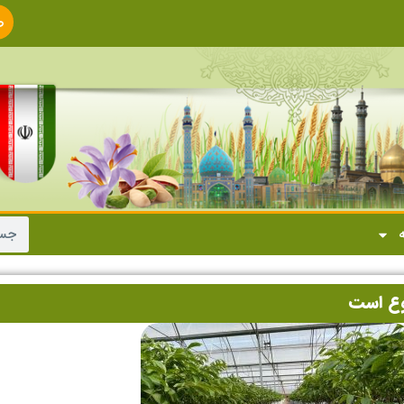
ص
ا
ه
وع است