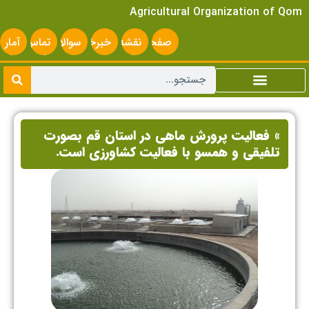
Agricultural Organization of Qom
صفحه
نقشه
خبرخوان
سوالات
تماس
آمار
اصلی
سایت
متداول
با ما
سایت
» فعاليت پرورش ماهي در استان قم بصورت
تلفیقی و همسو با فعاليت كشاورزي است.