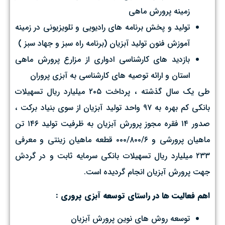
زمينه پرورش ماهي
توليد و پخش برنامه هاي راديويي و تلويزيوني در زمينه
آموزش فنون توليد آبزيان (برنامه راه سبز و جهاد سبز )
بازديد هاي كارشناسي ادواري از مزارع پرورش ماهي
استان و ارائه توصيه هاي كارشناسي به آبزي پروران
طی یک سال گذشته ، پرداخت ۲۰۵ میلیارد ریال تسهیلات
بانکی کم بهره به ۹۷ واحد تولید آبزیان از سوی بنیاد برکت ،
صدور ۱۴ فقره مجوز پرورش آبزیان به ظرفیت تولید ۱۴۶ تن
ماهیان پرورشی و ۰۰۰/۸۰۰/۶ قطعه ماهیان زینتی و معرفی
۲۳۳ میلیارد ریال تسهیلات بانکی سرمایه ثابت و در گردش
جهت پرورش آبزیان انجام گردیده است.
اهم فعاليت ها در راستای توسعه آبزی پروری :
توسعه روش های نوین پرورش آبزیان