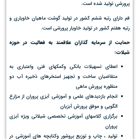
پرورشی تولید شده است.
قم دارای رتبه ششم کشور در تولید گوشت ماهیان خاویاری و
رتبه هفتم کشور در تولید خاویار پرورشی است.
حمایت از سرمایه گذاران علاقمند به فعالیت در حوزه
شیلات:
اعطاي تسهيلات بانكي وكمكهاي فني واعتباري به
متقاضيان ساخت و تجهيز استخرهاي ذخيره آب دو
منظوره پرورش ماهي
انجام بازديدهاي علمي و آموزشي آبزي پروران از مزارع
الگويي و موفق پرورش آبزيان
برگزاري كلاسهاي آموزشي تخصصي شيلاتي ويژه آبزي
پروران
توليد ، چاپ و توزيع بروشور وكتابچه هاي آموزشي در