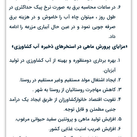
در ساعات محاسبه برق به صورت نرخ پيك حداكثري در
طول روز ، ميتوان چاه آب را خاموش و در هزينه برق
صرفه جويي نمود و در عين حال آبياري مزرعه را ادامه
داد.
«مزاياي پرورش ماهي در استخرهاي ذخيره آب كشاورزي»
بهره برداري دومنظوره و بهينه از آب كشاورزي در تولید
آبزیان.
ايجاد اشتغال مولد مستقيم وغير مستقيم در روستا.
كاهش مهاجرت روستائيان از روستا به شهر .
تقويت اقتصاد خانواركشاورزان از طريق ايجاد يك درآمد
جنبي مطمئن و قابل توجه.
افزايش توليد ماهي و پروتئين سفيد حيواني مرغوب.
افزایش ضریب امنیت غذایی کشور.