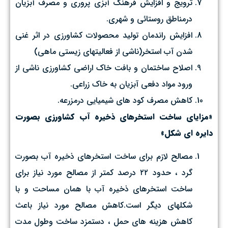
ترويج و افزايش فرهنگ آبزي پروري و مصرف آبزيان
درمناطق روستائي و شهري.
افزايش راندمان توليد محصولات كشاورزي در اثر غني
شدن آب استخر(ناشي از فعاليتهاي زيستي ماهي)
اصلاح ساختمان و بافت خاك اراضی کشاورزی ناشی از
ورود مواد دفعی آبزیان به خاک زراعی.
كاهش مصرف كود هاي شيميايي درمزرعه.
«مزاياي ساخت استخرهاي ذخيره آب كشاورزي بصورت
دايره اي شكل»
مصالح لازم براي ساخت استخرهاي ذخيره آب بصورت
گرد ،‌ حدود ۲۲ درصد كمتر از مصالح مورد نياز براي
ساخت استخرهاي ذخيره آب با همان مساحت و با
شكلهاي ديگر است.كاهش مصالح مورد نياز باعث
كاهش هزينه هاي حمل ، دستمزد ساخت وطول مدت