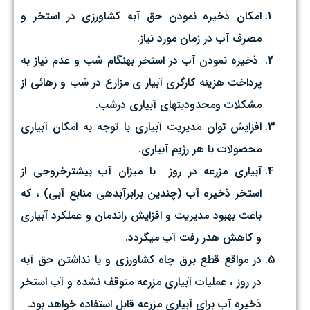
امكان ذخيره نمودن حق آبه كشاورزي در استخر و
مصرف آب در زمان مورد نياز.
ذخيره نمودن آب در استخر بهنگام شب و عدم نياز به
پرداخت هزينه كارگري آبيار ي مزارع در شب و رهائي از
مشكلات ومحدوديتهاي آبياري درشب.
افزايش توان مديريت آبياري با توجه به امكان آبياري
محصولات با هر رژيم آبياري.
آبياري مزرعه در روز با ميزان آب بيشترخروجي از
استخر ذخيره آب (چندين برابرآبدهي منابع آبي) ، كه
باعث بهبود مديريت و افزايش راندمان و عملكرد آبياري
و کاهش هدر رفت آب ميگردد.
در مواقع قطع برق چاه كشاورزي و يا نداشتن حق آبه
در روز ، عمليات آبياري مزرعه متوقف نشده و آب استخر
ذخيره آب براي آبياري مزرعه قابل استفاده خواهد بود.