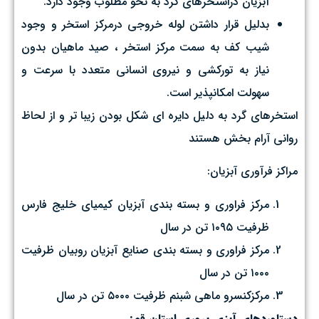
آبزيان دراستخرهاي گرد به نحو مطلوب وجود دارد.
بدليل قرار داشتن لوله خروجي درمركز استخر و وجود
شيب كف به سمت مركز استخر ، صيد ماهيان بدون
نياز به توركشي و نيروي انساني متعدد با سرعت و
سهولت امكانپذير است.
استخرهاي گرد به دليل دايره اي شكل بودن زيبا تر و از لحاظ
رواني آرام بخش هستند
مراکز فرآوري آبزيان:
مرکز فراوری و بسته بندی آبزیان كيمياي خليج فارس
ظرفیت ۱۰۹۵ تن در سال
مرکز فراوری و بسته بندی صنایع آبزیان روبيان ظرفیت
۱۰۰۰ تن در سال
مرکزکنسرو ماهی شبنم ظرفیت ۵۰۰۰ تن در سال
دستاوردهای آبزی پروری استان قم: