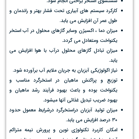
شستشوي استخر براحتي انجام شود.
كاركرد سيستم هاي آبياري تحت فشار بهتر و راندمان و
طول عمر آن افزايش مي يابد.
ميزان دما ، اكسيژن وساير گازهاي محلول در آب استخر
يكنواخت ومتعادل مي گردد.
ميزان تبادل گازهاي محلول درآب با هوا افزايش مي
يابد.
نياز اكولوژيكي آبزيان به جريان ملايم آب برآورده شود.
توزيع و پراكنش ماهيان در استخرگرد مناسب و
يكنواخت بوده و باعث بهبود فرآيند رشد ماهيان و
بهبود ضريب تبديل غذائي آنها ميشود.
ميزان توليد آبزيان دراستخرگرد درشرايط معمول حدود
۳۰ درصد افزايش مي يابد.
امكان كاربرد تكنولوژي نوين و پرورش نيمه متراكم