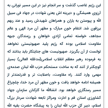
این رژیم غاصب گذشت و سر انجام نیز در این مسیر نورانی به
آرزوی همیشگی و دیرینه اش یعنی شهادت در جهاد فی سبیل
الله و پیوستن به یاران و همراهان شهیدش رسید و عند ربهم
یرزقون شد. انتقام خون مبارک و مطهر آن مرد الهی و عالم
مجاهد، خواسته تمامی آزادی خواهان و رزمندگان جبهه
مقاومت اسلامی بوده که رژیم پلید صهیونیستی نخواهد
توانست از آن بگریزد. صهیونیست های جنایتکار باید بدانند که
به فرموده رهبر معظم انقلاب اسلامی(مدظله العالی) بسیار
کوچکتر از آنند که به ساخت مستحکم حزب‌ الله لبنان صدمه‌ی
مهمی وارد کنند. راه مقاومت، باصلابت تر و قدرتمندتر از
همیشه ادامه خواهد یافت و خون مطهر آن مرد خدا، چلچراغ
مسیر رستگاری خواهد بود. انشاالله ما کارکنان سازمان جهاد
کشاورزی استان قم و‌ ادارت و‌مراکز تابعه شهادت سردار بزرگ
اسلام، دبیر کل حزب الله لبنان را به پیشگاه حضرت بقیه الله