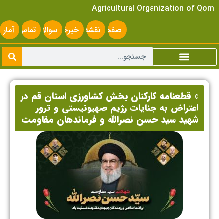
Agricultural Organization of Qom
صفحه
نقشه
خبرخوان
سوالات
تماس
آمار
اصلی
سایت
متداول
با ما
سایت
» قطعنامه کارکنان بخش کشاورزی استان قم در
اعتراض به جنایات رژیم صهیونیستی و ترور
شهید سید حسن نصرالله و فرماندهان مقاومت