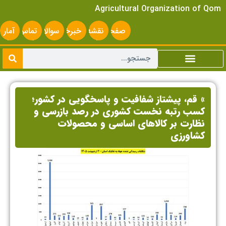
Agricultural Organization of Qom
صفحه
نقشه
خبرخوان
سوالات
تماس
آمار
اصلی
سایت
متداول
با ما
سایت
» قم، پیشتاز شفافیت و پاسخگویی در کشور؛
کسب رتبه نخست کشوری در رصد بازرسی و
نظارت بر کالاهای اساسی و محصولات
کشاورزی