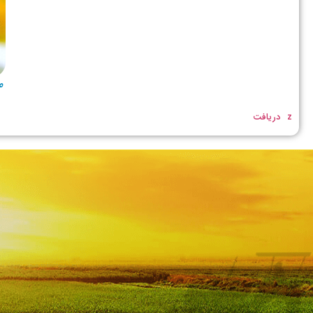
م
z
دریافت