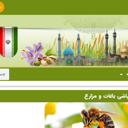
ص
ا
ه
پاشی باغات و مزارع