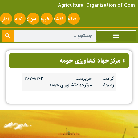
Agricultural Organization of Qom
صفحه
نقشه
خبرخوان
سوالات
تماس
آمار
اصلی
سایت
متداول
با ما
سایت
» مرکز جهاد کشاورزی حومه
کرامت
سرپرست
۳۶۷۰۸۲۶۲
زینیوند
مرکزجهادکشاورزی حومه