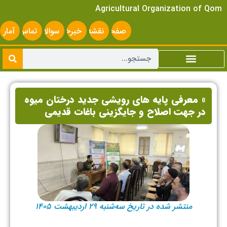
Agricultural Organization of Qom
صفحه
نقشه
خبرخوان
سوالات
تماس
آمار
اصلی
سایت
متداول
با ما
سایت
» معرفی پایه های رویشی جدید درختان میوه
در جهت اصلاح و جایگزینی باغات قدیمی ‌
منتشر شده در تاریخ سه‌شنبه ۲۹ اردیبهشت ۱۴۰۵