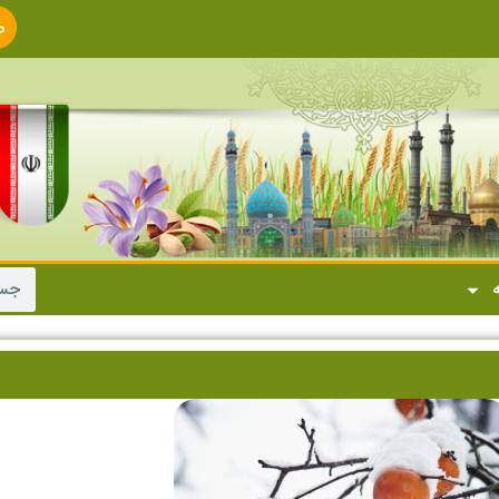
ص
ا
ه