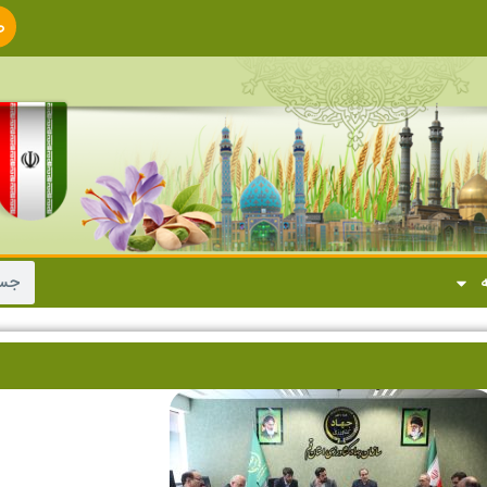
ص
ا
ه