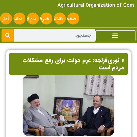
Agricultural Organization of Qom
صفحه
نقشه
خبرخوان
سوالات
تماس
آمار
اصلی
سایت
متداول
با ما
سایت
» نوری‌قزلجه: عزم دولت برای رفع مشکلات
مردم است