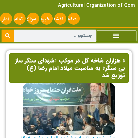
Agricultural Organization of Qom
صفحه
نقشه
خبرخوان
سوالات
تماس
آمار
اصلی
سایت
متداول
با ما
سایت
» هزاران شاخه گل در موکب «شهدای سنگر ساز
بی سنگر» به مناسبت میلاد امام رضا (ع)
توزیع شد