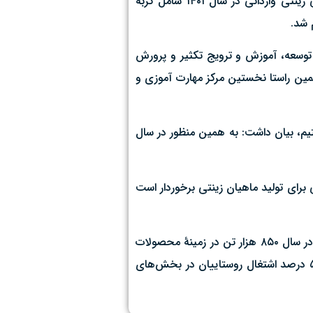
وی با اشاره به انجام فعالیت‌های تحقیقاتی برای پرورش انواع ماهیان زینتی در قم افزود: در همین رابطه تکثیر مصنوعی دو گونه ماهی زینتی وارداتی در سال ۱۴۰۱ شامل گربه
 شد.
، توسعه، آموزش و ترویج تکثیر و پرورش
همین راستا نخستین مرکز مهارت آموزی و
تیم، بیان داشت: به همین منظور در سال
برای تولید ماهیان زینتی برخوردار است
بیش از ۱۴ هزار بهره‌بردار در زمینه تولید محصولات کشاورزی در استان قم فعال هستند، همچنین میزان متوسط تولید بخش کشاورزی قم در سال ۸۵۰ هزار تن در زمینهٔ محصولات
زراعی،‌ باغی،‌ دامی، شیلات و گلخانه‌ای است؛ بیشتر بهره‌برداران بخش کشاورزی را روستاییان استان تشکیل می‌دهند به‌نحوی‌که حدود ۵۰ درصد اشتغال روستاییان در بخش‌های