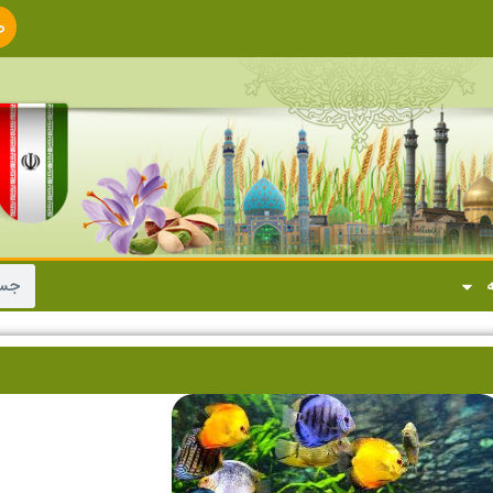
ص
ا
ه