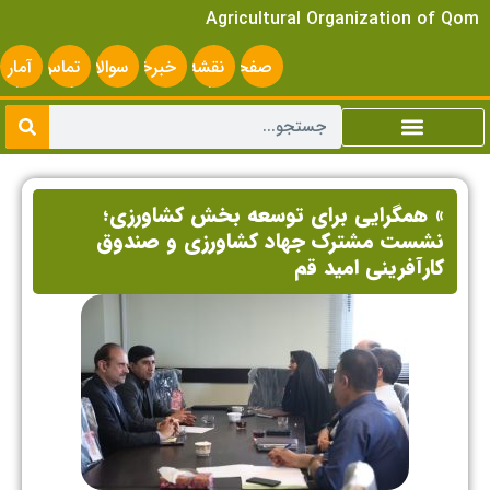
Agricultural Organization of Qom
صفحه
نقشه
خبرخوان
سوالات
تماس
آمار
اصلی
سایت
متداول
با ما
سایت
» همگرایی برای توسعه بخش کشاورزی؛
نشست مشترک جهاد کشاورزی و صندوق
کارآفرینی امید قم