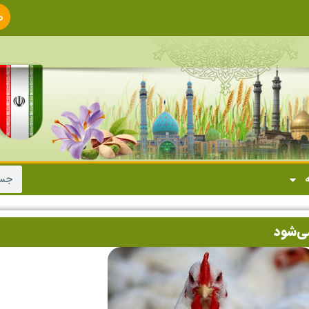
ص
ا
ه
ی‌شود