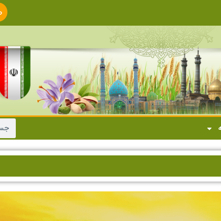
ص
ا
ه