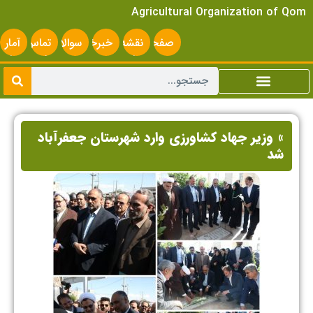
Agricultural Organization of Qom
صفحه
نقشه
خبرخوان
سوالات
تماس
آمار
اصلی
سایت
متداول
با ما
سایت
» وزیر جهاد کشاورزی وارد شهرستان جعفرآباد
شد