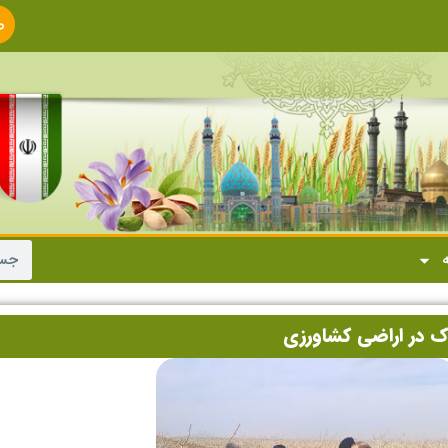
ص
ا
ه
 در اراضی کشاورزی