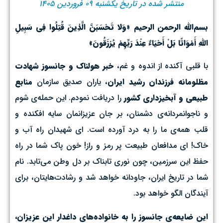
منتشر شده در تاریخ یکشنبه ۰۹ فروردین ۱۴۰۵
بسم‌الله الرحمن الرحیم «وَلا تَحْسَبَنَّ الَّذِينَ قُتِلُوا فِي سَبِيلِ
اللَّهِ أَمْوَاتًا بَلْ أَحْيَاءٌ عِنْدَ رَبِّهِمْ يُرْزَقُونَ»
با قلبی آکنده از اندوه و غم،
خبر هولناک و جانسوز شهادت
مظلومانه فرزندان رشید ایران
، یاران صدیق سازمان
منابع
طبیعی و آبخیزداری کشور
را دریافت نمودم. این حمله‌ی شوم
و ناجوانمردانه‌ی دشمنان، بر جان عزیزانمان سایه افکنده و
قلب همه‌ی ما را به درد آورده است. ای شهیدان راه آب و
خاک! ای مدافعان طبیعت پر رمز و راز! خون پاک شما در راه
حفظ این سرزمین، چون نوری تابناک بر دل وطن می‌تابد. نام
شما در تاریخ ایران، جاودانه خواهد شد و رشادت‌هایتان، برای
آیندگان الگو خواهد بود.
این ضایعه‌ی جانسوز را به خانواده‌های داغدار این عزیزان،