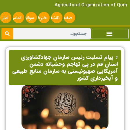
Agricultural Organization of Qom
صفحه
نقشه
خبرخوان
سوالات
تماس
آمار
اصلی
سایت
متداول
با ما
سایت
» پیام تسلیت رئیس سازمان جهادکشاورزی
استان قم در پی تهاجم وحشیانه دشمن
آمریکایی صهیونیستی به سازمان منابع طبیعی
و آبخیزداری کشور