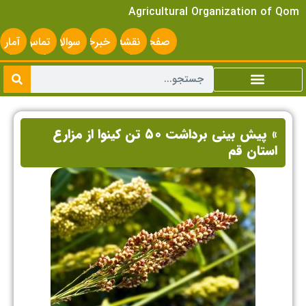
Agricultural Organization of Qom
صفحه
نقشه
خبرخوان
سوالات
تماس
آمار
اصلی
سایت
متداول
با ما
سایت
» پیش بینی برداشت ۵۰ تن کینوا از مزارع
استان قم