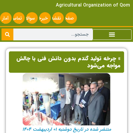
Agricultural Organization of Qom
صفحه
نقشه
خبرخوان
سوالات
تماس
آمار
اصلی
سایت
متداول
با ما
سایت
» چرخه تولید گندم بدون دانش فنی با چالش
مواجه می‌شود
منتشر شده در تاریخ دوشنبه ۰۱ اردیبهشت ۱۴۰۴