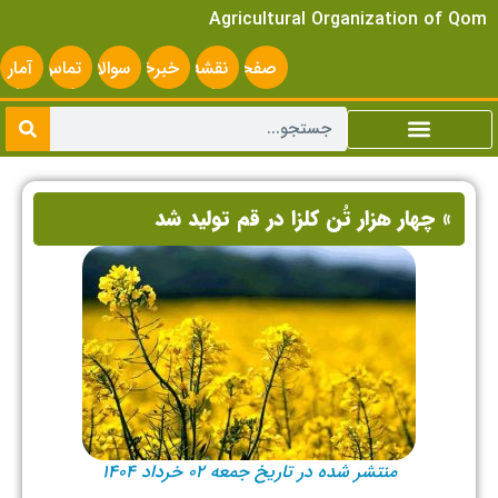
Agricultural Organization of Qom
صفحه
نقشه
خبرخوان
سوالات
تماس
آمار
اصلی
سایت
متداول
با ما
سایت
» چهار هزار تُن کلزا در قم تولید شد
منتشر شده در تاریخ جمعه ۰۲ خرداد ۱۴۰۴