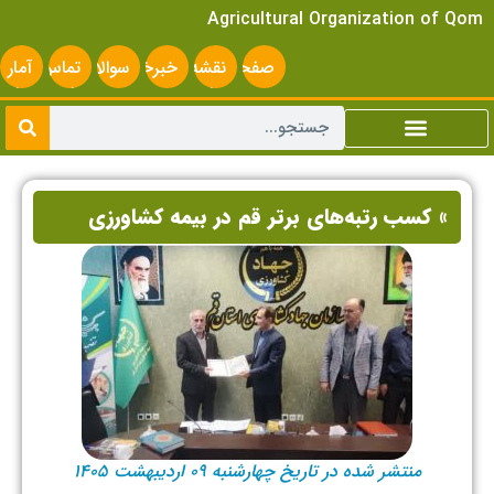
Agricultural Organization of Qom
صفحه
نقشه
خبرخوان
سوالات
تماس
آمار
اصلی
سایت
متداول
با ما
سایت
» کسب رتبه‌های برتر قم در بیمه کشاورزی
منتشر شده در تاریخ چهارشنبه ۰۹ اردیبهشت ۱۴۰۵