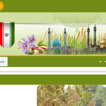
ص
ا
ه