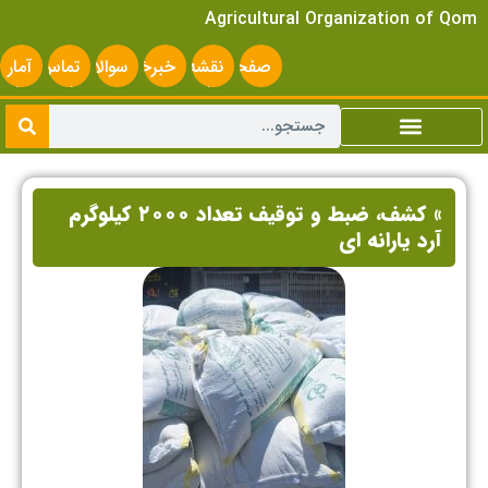
Agricultural Organization of Qom
صفحه
نقشه
خبرخوان
سوالات
تماس
آمار
اصلی
سایت
متداول
با ما
سایت
» کشف، ضبط و توقیف تعداد ۲۰۰۰ کیلوگرم
آرد یارانه ای