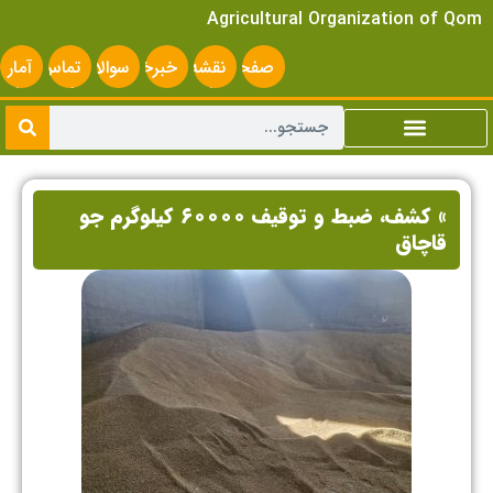
Agricultural Organization of Qom
صفحه
نقشه
خبرخوان
سوالات
تماس
آمار
اصلی
سایت
متداول
با ما
سایت
» کشف، ضبط و توقیف ۶۰۰۰۰ کیلوگرم جو
قاچاق