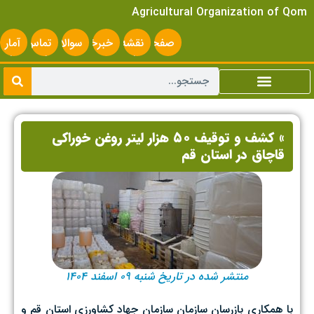
Agricultural Organization of Qom
صفحه
نقشه
خبرخوان
سوالات
تماس
آمار
اصلی
سایت
متداول
با ما
سایت
» کشف و توقیف ۵۰ هزار لیتر روغن خوراکی
قاچاق در استان قم
منتشر شده در تاریخ شنبه ۰۹ اسفند ۱۴۰۴
با همکاری بازرسان سازمان سازمان جهاد کشاورزی استان قم و