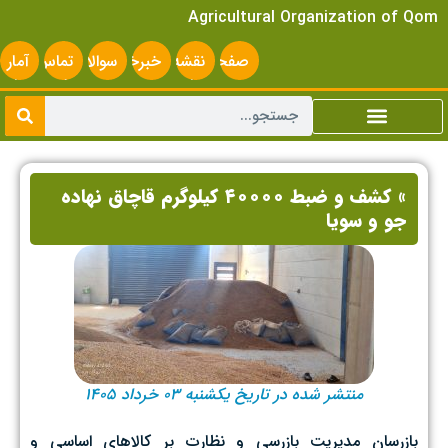
Agricultural Organization of Qom
صفحه
نقشه
خبرخوان
سوالات
تماس
آمار
اصلی
سایت
متداول
با ما
سایت
» کشف و ضبط ۴۰۰۰۰ کیلوگرم قاچاق نهاده
جو و سویا
منتشر شده در تاریخ یکشنبه ۰۳ خرداد ۱۴۰۵
بازرسان مدیریت بازرسی و نظارت بر کالاهای اساسی و