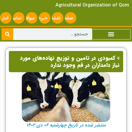
Agricultural Organization of Qom
صفحه
نقشه
خبرخوان
سوالات
تماس
آمار
اصلی
سایت
متداول
با ما
سایت
» کمبودی در تامین و توزیع نهاده‌های مورد
نیاز دامداران در قم وجود ندارد
منتشر شده در تاریخ چهارشنبه ۰۶ دی ۱۴۰۲