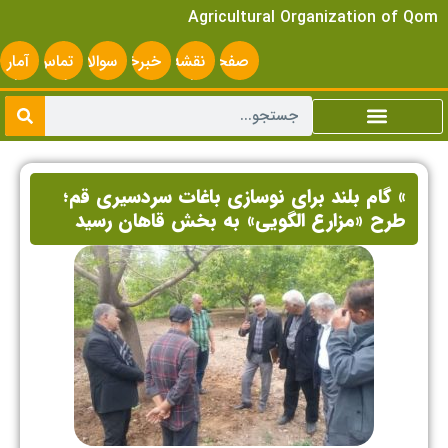
Agricultural Organization of Qom
صفحه
نقشه
خبرخوان
سوالات
تماس
آمار
اصلی
سایت
متداول
با ما
سایت
» گام بلند برای نوسازی باغات سردسیری قم؛
طرح «مزارع الگویی» به بخش قاهان رسید ‌