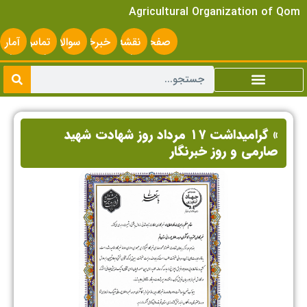
Agricultural Organization of Qom
صفحه
نقشه
خبرخوان
سوالات
تماس
آمار
اصلی
سایت
متداول
با ما
سایت
» گرامیداشت ۱۷ مرداد روز شهادت شهید
صارمی و روز خبرنگار