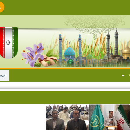
ص
ا
ه