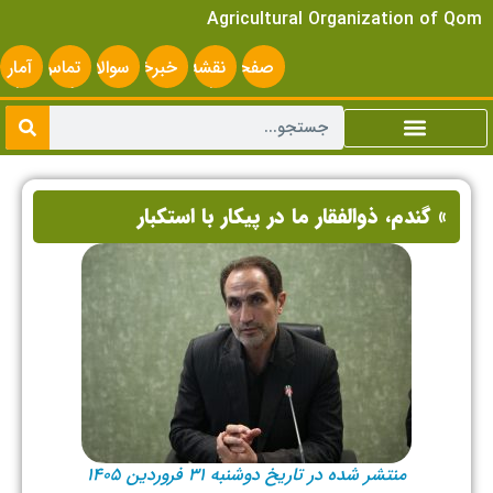
Agricultural Organization of Qom
صفحه
نقشه
خبرخوان
سوالات
تماس
آمار
اصلی
سایت
متداول
با ما
سایت
» گندم، ذوالفقار ما در پیکار با استکبار
منتشر شده در تاریخ دوشنبه ۳۱ فروردین ۱۴۰۵