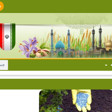
ص
ا
ه