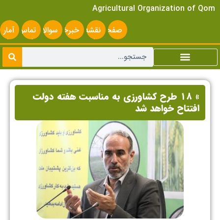
Agricultural Organization of Qom
صفحه
نقشه
خبرخوان
سوالات
تماس
آمار
اصلی
سایت
متداول
با ما
سایت
» ۱۸ طرح کشاورزی به مناسبت هفته دولت
افتتاح خواهد شد