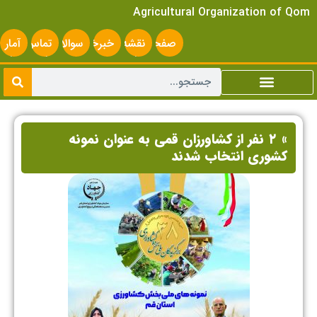
Agricultural Organization of Qom
صفحه
نقشه
خبرخوان
سوالات
تماس
آمار
اصلی
سایت
متداول
با ما
سایت
» ۲ نفر از کشاورزان قمی به عنوان نمونه
کشوری انتخاب شدند