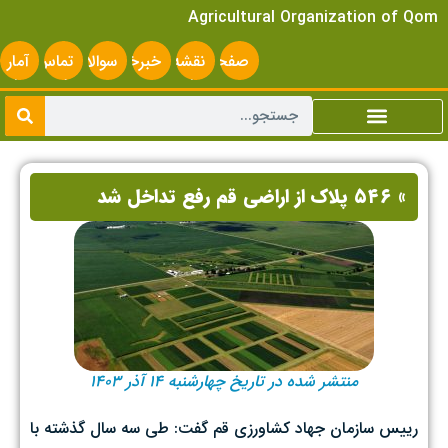
Agricultural Organization of Qom
صفحه
نقشه
خبرخوان
سوالات
تماس
آمار
اصلی
سایت
متداول
با ما
سایت
» ۵۴۶ پلاک از اراضی قم رفع تداخل شد
منتشر شده در تاریخ چهارشنبه 14 آذر 1403
رییس سازمان جهاد کشاورزی قم گفت: طی سه سال گذشته با