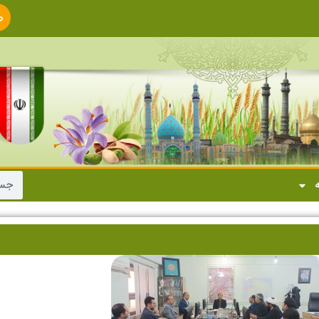
ص
ا
ه