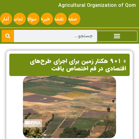
Agricultural Organization of Qom
صفحه
نقشه
خبرخوان
سوالات
تماس
آمار
اصلی
سایت
متداول
با ما
سایت
» ۹۰۱ هکتار زمین برای اجرای طرح‌های
اقتصادی در قم اختصاص یافت