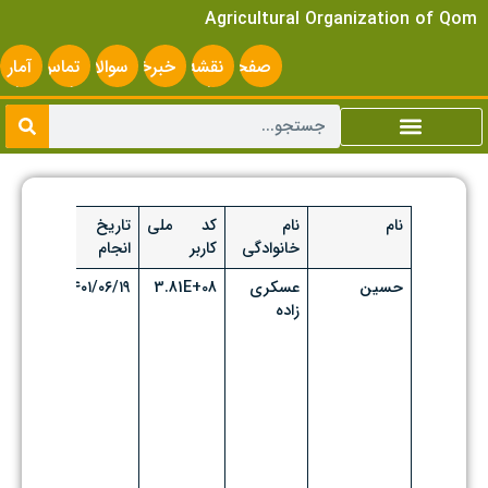
Agricultural Organization of Qom
صفحه
نقشه
خبرخوان
سوالات
تماس
آمار
اصلی
سایت
متداول
با ما
سایت
نام
نام
کد ملی
تاریخ
تاریخ اع
خانوادگی
کاربر
انجام
حسین
عسکری
3.81E+08
۱۴۰۱/۰۶/۱۹
۵/۰۶/۱۹
زاده