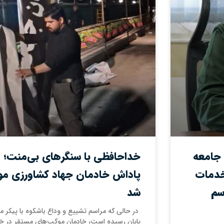
جامعه
خداحافظی با سنگرهای بی‌منت؛ وق
خدمات
پاداش خادمان جهاد کشاورزی موک
سم
شد
‌ در حالی که مراسم تشییع و وداع باشکوه با پیکر 
پایان رسیده است، خادمان موکب‌های مستقر در خی