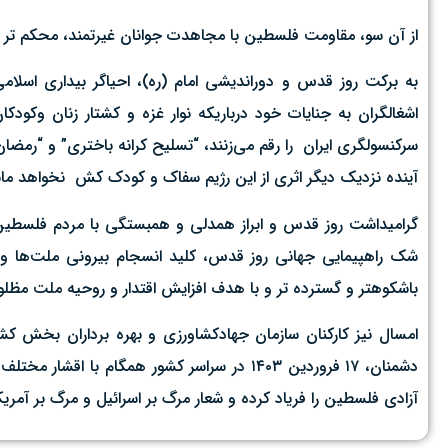
از آن سو، مقاومت فلسطین با مجاهدت جوانان غیرتمند، محکم تر و م
به برکت روز قدس و دوراندیشی امام (ره)، احیاگر بیداری اسلامی
اشغالگران به جنایات خود درباریکه نوار غزه و کشتار زنان وکودکا
سرکنسولگری ایران را رقم می‌زنند، “تسلیح کرانه باختری” و “رمضان 
آینده نزدیک دیگر اثری از این رژیم سفاک و کودک کش نخواهد ما
گرامیداشت روز قدس و ابراز همدلی و همبستگی با مردم فلسطین 
شک راهپیمایی جهانی روز قدس، کلید انسجام بیرونی ملت‌ها
باشکوهتر و گسترده تر و با هدف افزایش اقتدار و روحیه ملت مظلو
امسال نیز کارکنان سازمان جهادکشاورزی و بهره برداران بخش کش
دشمنان، ۱۷ فروردین ۱۴۰۳ در سراسر کشور همگام
آزادی فلسطین را فریاد کرده و شعار مرگ بر اسرائیل و مرگ بر آمریک