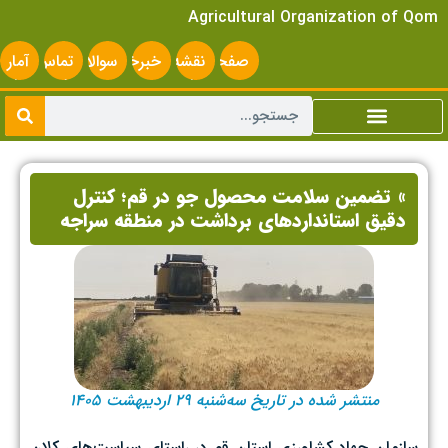
Agricultural Organization of Qom
صفحه
نقشه
خبرخوان
سوالات
تماس
آمار
اصلی
سایت
متداول
با ما
سایت
» تضمین سلامت محصول جو در قم؛ کنترل
دقیق استانداردهای برداشت در منطقه سراجه
منتشر شده در تاریخ سه‌شنبه ۲۹ اردیبهشت ۱۴۰۵
سازمان جهاد کشاورزی استان قم در راستای سیاست‌های کلان