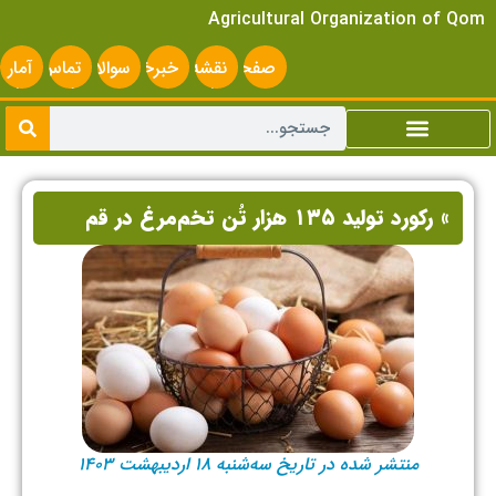
Agricultural Organization of Qom
صفحه
نقشه
خبرخوان
سوالات
تماس
آمار
اصلی
سایت
متداول
با ما
سایت
» رکورد تولید ۱۳۵ هزار تُن تخم‌مرغ در قم
منتشر شده در تاریخ سه‌شنبه ۱۸ اردیبهشت ۱۴۰۳